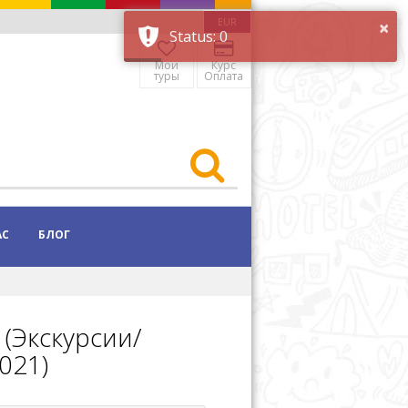
×
EUR
Status: 0
Мои
Курс
туры
Оплата
АС
БЛОГ
(Экскурсии/
021)