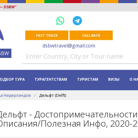
 — DSBW"
FAST TRACK
CALL BACK
dsbwtravel@gmail.com
SBW
ОДБОР ТУРА
ТУРАГЕНТСТВАМ
ТУРИСТАМ
ВИЗЫ
О Н
да Нидерландов
Дельфт (Delft)
Дельфт - Достопримечательности 
Описания/Полезная Инфо, 2020-2