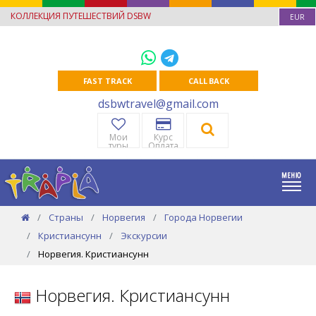
КОЛЛЕКЦИЯ ПУТЕШЕСТВИЙ DSBW
EUR
FAST TRACK
CALL BACK
dsbwtravel@gmail.com
Мои
Курс
туры
Оплата
Страны
Норвегия
Города Норвегии
Кристиансунн
Экскурсии
Норвегия. Кристиансунн
Норвегия. Кристиансунн