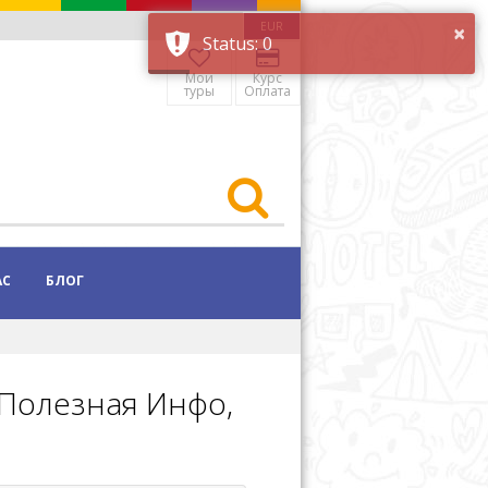
×
EUR
Status: 0
Мои
Курс
туры
Оплата
АС
БЛОГ
Полезная Инфо,