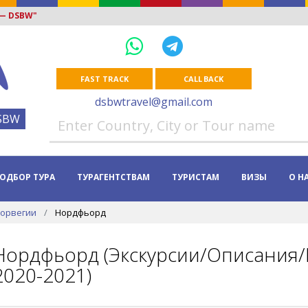
 — DSBW"
FAST TRACK
CALL BACK
dsbwtravel@gmail.com
SBW
ОДБОР ТУРА
ТУРАГЕНТСТВАМ
ТУРИСТАМ
ВИЗЫ
О Н
Норвегии
Нордфьорд
Нордфьорд (Экскурсии/Описания/
2020-2021)