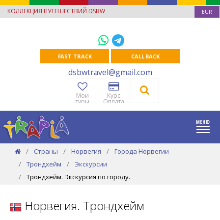
КОЛЛЕКЦИЯ ПУТЕШЕСТВИЙ DSBW
EUR
FAST TRACK
CALL BACK
dsbwtravel@gmail.com
Мои
Курс
туры
Оплата
Страны
Норвегия
Города Норвегии
Трондхейм
Экскурсии
Трондхейм. Экскурсия по городу.
Норвегия. Трондхейм