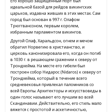
Его хорошо защищенный порт был
идеальной базой для рейдов викингских
царьков, издавна живших в этих местах. Сам
город был основан в 997 г. Олафом
Трюггвансоном, первым королем,
избранным парламентом викингов.
Другой Олаф, Харальдсон, огнем и мечом
обратил Норвегию в христианство, и
церковь канонизировала его, когда он погиб
в 1030 г. в решающем сражении к северу от
Трондхейма. На месте его гибели был
построен собор Нидарос (Nidaros) к северу от
Трондхейма, который в течение всего
средневековья привлекал паломников со
всей Европы. Архитекторы и искусствоведы в
один голос называют его лучшим во всей
Скандинавии. Действительно, его стиль мало
вяжется с простотой и аскетичностью,