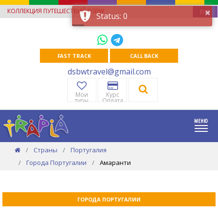
×
КОЛЛЕКЦИЯ ПУТЕШЕСТВИЙ DSBW
EUR
Status: 0
FAST TRACK
CALL BACK
dsbwtravel@gmail.com
Мои
Курс
туры
Оплата
Страны
Португалия
Города Португалии
Амаранти
ГОРОДА ПОРТУГАЛИИ