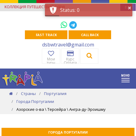
×
КОЛЛЕКЦИЯ ПУТЕШЕСТВИЙ DSBW
EUR
Status: 0
FAST TRACK
CALL BACK
dsbwtravel@gmail.com
Мои
Курс
туры
Оплата
Страны
Португалия
Города Португалии
Азорские о-ва \ Терсейра \ Ангра-ду-Эроишму
ГОРОДА ПОРТУГАЛИИ