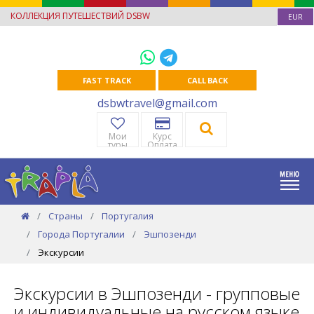
КОЛЛЕКЦИЯ ПУТЕШЕСТВИЙ DSBW
EUR
FAST TRACK
CALL BACK
dsbwtravel@gmail.com
Мои
Курс
туры
Оплата
Страны
Португалия
Города Португалии
Эшпозенди
Экскурсии
Экскурсии в Эшпозенди - групповые
и индивидуальные на русском языке