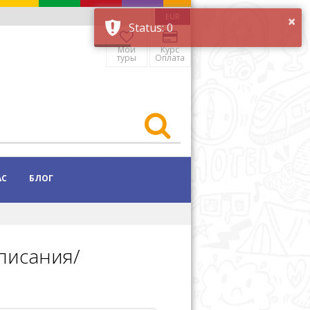
×
EUR
Status: 0
Мои
Курс
туры
Оплата
АС
БЛОГ
писания/