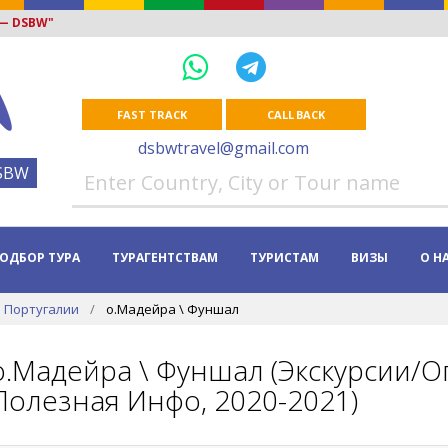
 — DSBW"
FAST TRACK
CALL BACK
dsbwtravel@gmail.com
SBW
ОДБОР ТУРА
ТУРАГЕНТСТВАМ
ТУРИСТАМ
ВИЗЫ
О Н
 Португалии
о.Мадейра \ Фуншал
о.Мадейра \ Фуншал (Экскурсии/О
Полезная Инфо, 2020-2021)