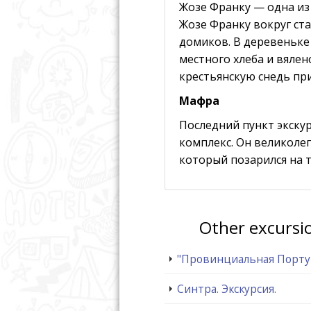
Жозе Франку — одна из 
Жозе Франку вокруг ст
домиков. В деревеньке
местного хлеба и вяле
крестьянскую снедь пр
Мафра
Последний пункт экску
комплекс. Он великолеп
который позарился на т
Other excursi
"Провинциальная Португа
Синтра. Экскурсия.