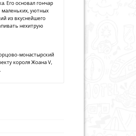
а. Его основал гончар
з маленьких, уютных
ий из вкуснейшего
Запивать нехитрую
дворцово-монастырский
екту короля Жоана V,
.