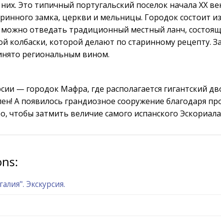
них. Это типичный португальский поселок начала XX век
аринного замка, церкви и мельницы. Городок состоит и
 можно отведать традиционный местный ланч, состоящ
ной колбаски, которой делают по старинному рецепту. 
инято региональным вином.
рсии — городок Мафра, где располагается гигантский 
ен! А появилось грандиозное сооружение благодаря про
о, чтобы затмить величие самого испанского Эскориала
ons:
лия". Экскурсия.