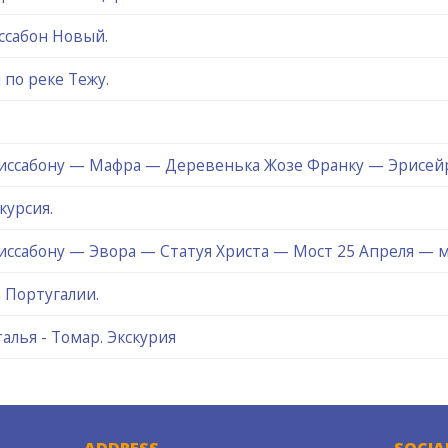
ссабон Новый.
 по реке Тежу.
Лиссабону — Мафра — Деревенька Жозе Франку — Эрисейр
курсия.
иссабону — Эвора — Статуя Христа — Мост 25 Апреля — м
 Португалии.
алья - Томар. Экскурия
ADDRESS
SOCIA