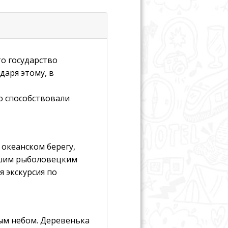
то государство
даря этому, в
ю способствовали
океанском берегу,
йшим рыболовецким
 экскурсия по
ым небом. Деревенька