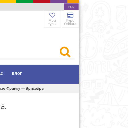
EUR
Мои
Курс
туры
Оплата
АС
БЛОГ
зе Франку — Эрисейра.
а.