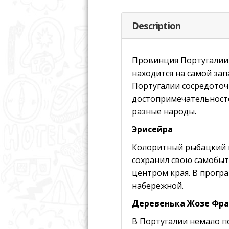
Description
Провинция Португалии с
находится на самой за
Португалии сосредоточ
достопримечательносте
разные народы.
Эрисейра
Колоритный рыбацкий г
сохранил свою самобыт
центром края. В програ
набережной.
Деревенька Жозе Фра
В Португалии немало п