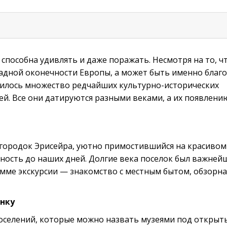
пособна удивлять и даже поражать. Несмотря на то, ч
падной оконечности Европы, а может быть именно благо
илось множество редчайших культурно-исторических
й. Все они датируются разными веками, а их появлени
ородок Эрисейра, уютно примостившийся на красивом 
ность до наших дней. Долгие века поселок был важне
мме экскурсии — знакомство с местным бытом, обзорная
нку
оселений, которые можно назвать музеями под открыт