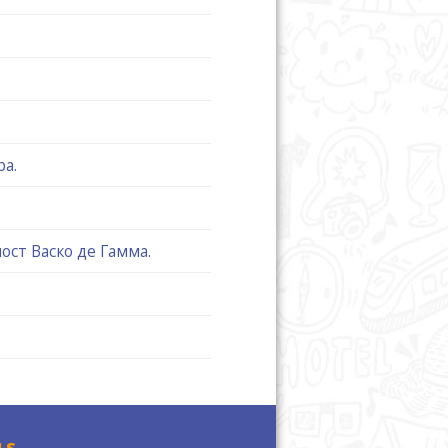
а.
ост Васко де Гамма.
LS