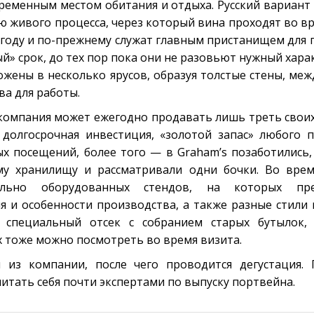
 временным местом обитания и отдыха. Русский вариан
ею живого процесса, через который вина проходят во в
 году и по-прежнему служат главным пристанищем для 
й» срок, до тех пор пока они не разовьют нужный харак
ложены в несколько ярусов, образуя толстые стены, м
ва для работы.
компания может ежегодно продавать лишь треть своих
долгосрочная инвестиция, «золотой запас» любого п
х посещений, более того — в Graham’s позаботились,
му хранилищу и рассматривали одни бочки. Во врем
льно оборудованных стендов, на которых пре
я и особенности производства, а также разные стили
 специальный отсек с собранием старых бутылок,
х тоже можно посмотреть во время визита.
ы из компании, после чего проводится дегустация.
считать себя почти экспертами по выпуску портвейна.