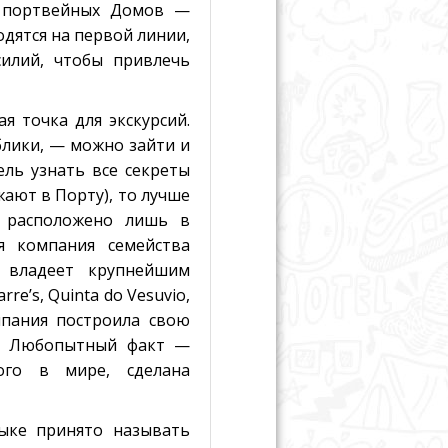
и портвейных Домов —
ходятся на первой линии,
илий, чтобы привлечь
я точка для экскурсий.
лики, — можно зайти и
ель узнать все секреты
жают в Порту), то лучше
е расположено лишь в
я компания семейства
о владеет крупнейшим
e’s, Quinta do Vesuvio,
омпания построила свою
м. Любопытный факт —
ого в мире, сделана
ыке принято называть