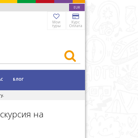
EUR
Мои
Курс
туры
Оплата
АС
БЛОГ
у.
скурсия на