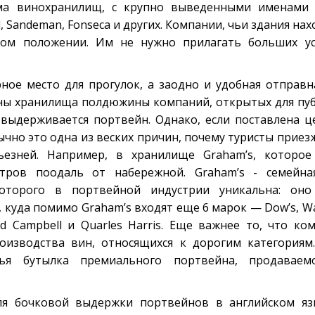
ма винохранилищ, с крупно выведенными именам
al, Sandeman, Fonseca и других. Компании, чьи здания на
ом положении. Им не нужно прилагать больших ус
ое место для прогулок, а заодно и удобная отправна
ны хранилища полдюжины компаний, открытых для пуб
 выдерживается портвейн. Однако, если поставлена ц
чно это одна из веских причин, почему туристы приез
ьезней. Например, в хранилище Graham’s, которо
етров поодаль от набережной. Graham’s - семейна
оторого в портвейной индустрии уникальна: он
куда помимо Graham’s входят еще 6 марок — Dow’s, Warr
d Campbell и Quarles Harris. Еще важнее то, что к
роизводства вин, относящихся к дорогим категория
тья бутылка премиального портвейна, продаваем
ля бочковой выдержки портвейнов в английском яз