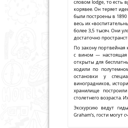
словом lodge, то есть
корявее. Он теряет ид
были построены в 1890
весь их «воспитательны
более 3,5 тысяч. Они у
достаточно пространст
По закону портвейная 
с вином — настоящая 
открыты для бесплатны
ходили по полутемно
остановки у специа
виноградников, истори
хранилище построили
столетнего возраста. И
Экскурсию ведут гид
Graham’s, гости могут 