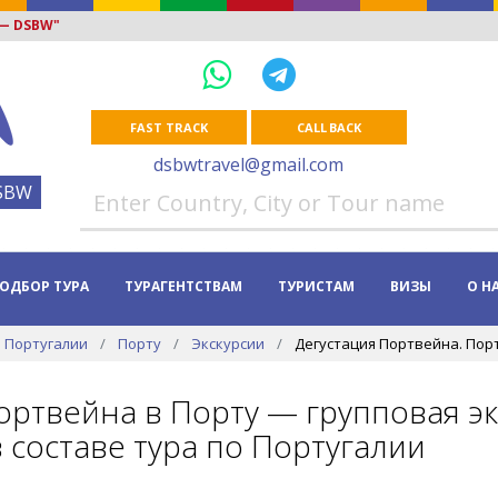
 — DSBW"
FAST TRACK
CALL BACK
dsbwtravel@gmail.com
SBW
ОДБОР ТУРА
ТУРАГЕНТСТВАМ
ТУРИСТАМ
ВИЗЫ
О Н
 Португалии
Порту
Экскурсии
Дегустация Портвейна. Порт
ортвейна в Порту — групповая эк
в составе тура по Португалии