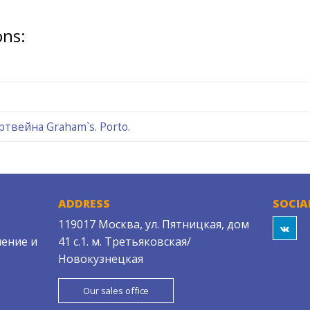
ons:
твейна Graham`s. Porto.
ADDRESS
SOCIA
119017 Москва, ул. Пятницкая, дом
ение и
41 с.1. м. Третьяковская/
Новокузнецкая
Our sales office