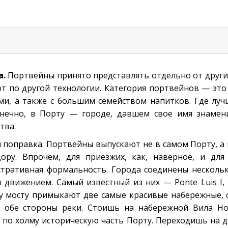
а.
Портвейны принято представлять отдельно от других
ют по другой технологии. Категория портвейнов — это
и, а также с большим семейством напитков. Где луч
онечно, в Порту — городе, давшем свое имя знамен
тва.
 поправка. Портвейны выпускают не в самом Порту, а в
ору. Впрочем, для приезжих, как, наверное, и для
тративная формальность. Города соединены несколь
 движением. Самый известный из них — Ponte Luis I
му мосту примыкают две самые красивые набережные,
 обе стороны реки. Стоишь на набережной Вила Н
по холму историческую часть Порту. Переходишь на д