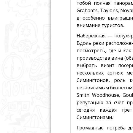
тобой полная панора
Graham’s, Taylor’s, Nov
в особенно выигрышн
внимание туристов.
Набережная — популярн
Вдоль реки расположе
посмотреть, где и как
производства вина (обы
выбрать визит посер
нескольких сотнях м
Симингтонов, роль к
независимым бизнесом, 
Smith Woodhouse, Goul
репутацию за счет п
сегодня каждая тре
Симингтонами.
Громадные погреба д