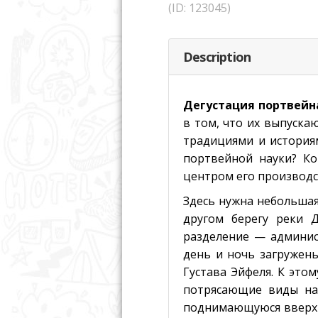
(ID: 123045)
Description
Дегустация портвейн
в том, что их выпуска
традициями и историям
портвейной науки? К
центром его производс
Здесь нужна небольшая
другом берегу реки Д
разделение — админис
день и ночь загружены
Густава Эйфеля. К это
потрясающие виды на
поднимающуюся вверх 