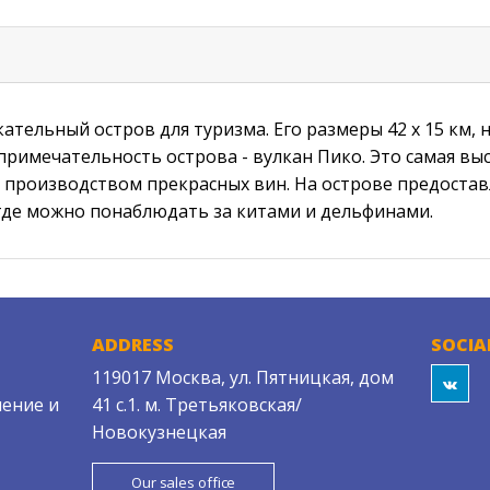
тельный остров для туризма. Его размеры 42 х 15 км, н
примечательность острова - вулкан Пико. Это самая вы
ен производством прекрасных вин. На острове предоста
где можно понаблюдать за китами и дельфинами.
ADDRESS
SOCIA
119017 Москва, ул. Пятницкая, дом
ение и
41 с.1. м. Третьяковская/
Новокузнецкая
Our sales office