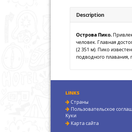
Description
Острова Пико.
Привлека
человек. Главная досто
(2 351 м). Пико извест
подводного плавания, 
LINKS
Страны
Пользовательское соглаш
Куки
Карта сайта