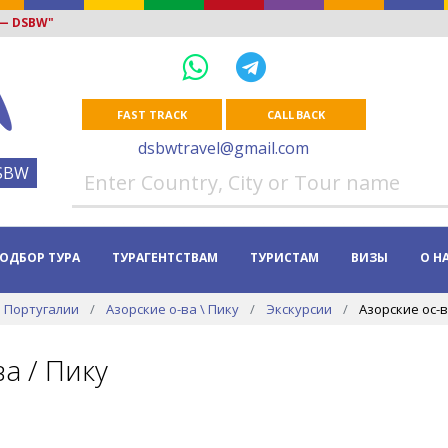
 — DSBW"
FAST TRACK
CALL BACK
dsbwtravel@gmail.com
SBW
ОДБОР ТУРА
ТУРАГЕНТСТВАМ
ТУРИСТАМ
ВИЗЫ
О Н
 Португалии
Азорские о-ва \ Пику
Экскурсии
Азорские ос-в
а / Пику