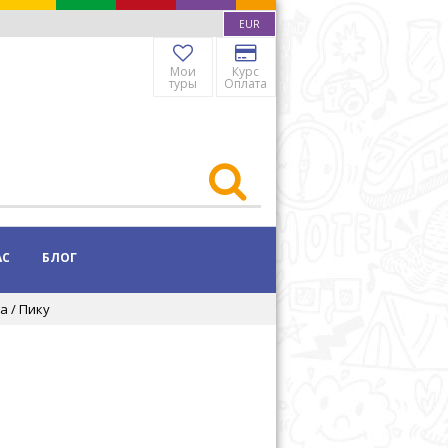
EUR
Мои
Курс
туры
Оплата
АС
БЛОГ
а / Пику