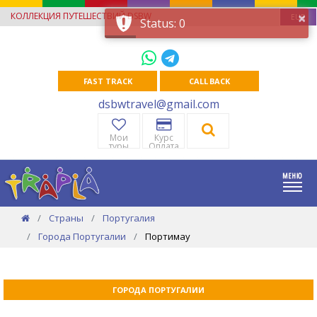
×
КОЛЛЕКЦИЯ ПУТЕШЕСТВИЙ DSBW
EUR
Status: 0
FAST TRACK
CALL BACK
dsbwtravel@gmail.com
Мои
Курс
туры
Оплата
Страны
Португалия
Города Португалии
Портимау
ГОРОДА ПОРТУГАЛИИ