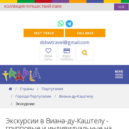
КОЛЛЕКЦИЯ ПУТЕШЕСТВИЙ DSBW
EUR
FAST TRACK
CALL BACK
dsbwtravel@gmail.com
Мои
Курс
туры
Оплата
Страны
Португалия
Города Португалии
Виана-ду-Каштелу
Экскурсии
Экскурсии в Виана-ду-Каштелу -
групповые и индивидуальные на