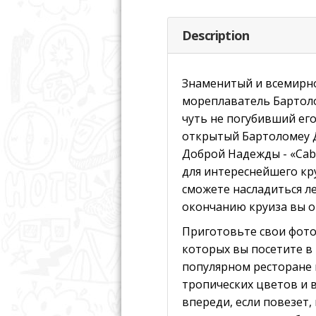
Description
Знаменитый и всемирн
мореплаватель Бартоло
чуть не погубивший его
открытый Бартоломеу Д
Доброй Надежды - «Cabo
для интереснейшего кр
сможете насладиться ле
окончанию круиза вы о
Приготовьте свои фото
которых вы посетите в 
популярном ресторане 
тропических цветов и 
впереди, если повезет,