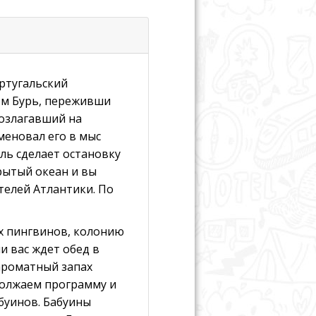
ортугальский
ом Бурь, переживши
возлагавший на
еновал его в мыс
ель сделает остановку
рытый океан и вы
телей Атлантики. По
х пингвинов, колонию
и вас ждет обед в
 ароматный запах
должаем программу и
абуинов. Бабуины