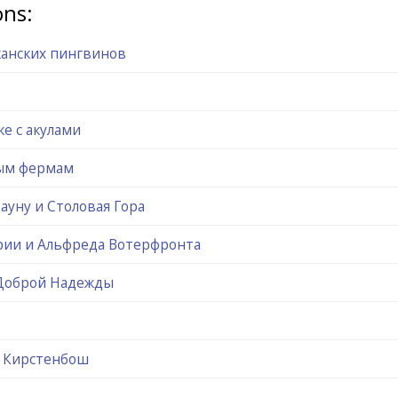
ons:
канских пингвинов
е с акулами
ным фермам
ауну и Столовая Гора
рии и Альфреда Вотерфронта
Доброй Надежды
ы Кирстенбош