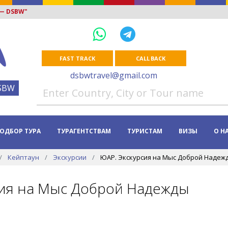
 — DSBW"
FAST TRACK
CALL BACK
dsbwtravel@gmail.com
SBW
ОДБОР ТУРА
ТУРАГЕНТСТВАМ
ТУРИСТАМ
ВИЗЫ
О Н
Кейптаун
Экскурсии
ЮАР. Экскурсия на Мыс Доброй Надеж
ия на Мыс Доброй Надежды