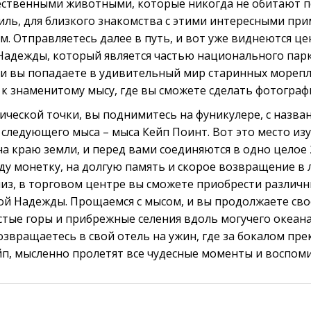
ственными животными, которые никогда не обитают п
ль, для близкого знакомства с этими интересными пр
м. Отправляетесь далее в путь, и вот уже виднеются ц
Надежды, который является частью национального парк
и вы попадаете в удивительный мир старинных морепл
 к знаменитому мысу, где вы сможете сделать фотограф
ической точки, вы поднимитесь на фуникулере, с назва
следующего мыса – мыса Кейп Поинт. Вот это место изу
а краю земли, и перед вами соединяются в одно целое 
ду монетку, на долгую память и скорое возвращение в
низ, в торговом центре вы сможете приобрести различн
й Надежды. Прощаемся с мысом, и вы продолжаете сво
истые горы и прибрежные селения вдоль могучего океан
звращаетесь в свой отель на ужин, где за бокалом пре
п, мысленно пролетят все чудесные моменты и воспоми