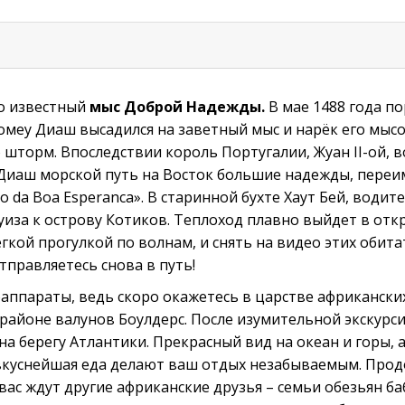
о известный
мыс Доброй Надежды.
В мае 1488 года п
меу Диаш высадился на заветный мыс и нарёк его мыс
 шторм. Впоследствии король Португалии, Жуан II-ой, 
иаш морской путь на Восток большие надежды, переим
 da Boa Esperanca». В старинной бухте Хаут Бей, водит
уиза к острову Котиков. Теплоход плавно выйдет в отк
гкой прогулкой по волнам, и снять на видео этих обита
тправляетесь снова в путь!
аппараты, ведь скоро окажетесь в царстве африкански
районе валунов Боулдерс. После изумительной экскурси
на берегу Атлантики. Прекрасный вид на океан и горы,
вкуснейшая еда делают ваш отдых незабываемым. Про
 вас ждут другие африканские друзья – семьи обезьян б