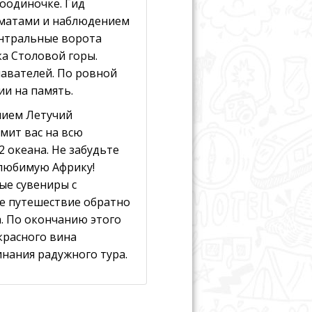
оодиночке. Гид
иматами и наблюдением
ентральные ворота
а Столовой горы.
авателей. По ровной
ии на память.
нием Летучий
мит вас на всю
2 океана. Не забудьте
 любимую Африку!
ые сувениры с
е путешествие обратно
а. По окончанию этого
красного вина
нания радужного тура.