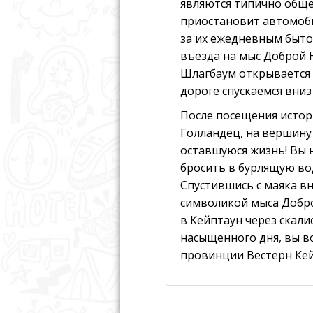
являются типично обще
приостановит автомоби
за их ежедневным быто
въезда на мыс Доброй 
Шлагбаум открывается 
дороге спускаемся вниз
После посещения истор
Голландец, на вершину 
оставшуюся жизнь! Вы н
бросить в бурлящую во
Спустившись с маяка в
символикой мыса Добро
в Кейптаун через скал
насыщенного дня, вы во
провинции Вестерн Кей