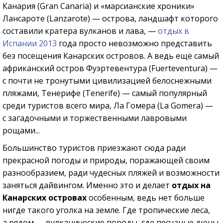
Канария (Gran Canaria) и «марсианские хроники»
Лансароте (Lanzarote) — острова, ландшафт которого
составили кратера вулканов и лава, —
отдых в
Испании 2013
года просто невозможно представить
без посещения Канарских островов. А ведь ещё самый
африканский остров Фуэртевентура (Fuerteventura) —
с почти не тронутыми цивилизацией белоснежными
пляжами, Тенерифе (Tenerife) — самый популярный
среди туристов всего мира, Ла Гомера (La Gomera) —
с загадочными и торжественными лавровыми
рощами...
Большинство туристов приезжают сюда ради
прекрасной погоды и природы, поражающей своим
разнообразием, ради чудесных пляжей и возможности
заняться дайвингом. Именно это и делает
отдых на
Канарских островах
особенным, ведь нет больше
нигде такого уголка на земле. Где тропические леса,
а рядом — вулканические породы, где песчаные дюны