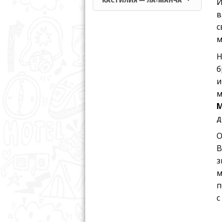
КАСТИЛИЯ — ЛА-МАНЧА
И
в
с
м
Н
б
и
м
д
О
В
з
м
п
с