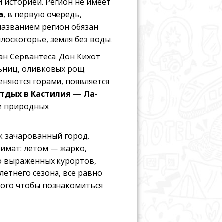
 историей. Регион не имеет
а
, в первую очередь,
названием регион обязан
лоскогорье, земля без воды.
ан Сервантеса. Дон Кихот
ьниц, оливковых рощ
еняются горами, появляется
тдых в Кастилия — Ла-
е природных
к зачарованный город.
имат: летом — жарко,
ко выраженных курортов,
летнего сезона, все равно
того чтобы познакомиться