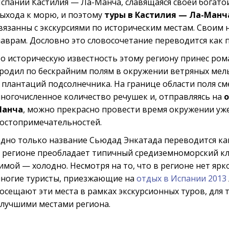
спании Кастилия — Ла-Манча, славящаяся своей богатой
ыхода к морю, и поэтому
туры в Кастилия — Ла-Манч
вязанны с экскурсиями по историческим местам. Своим 
аврам. Дословно это словосочетание переводится как п
о историческую известность этому региону принес ром
родил по бескрайним полям в окружении ветряных мел
 плантаций подсолнечника. На границе области поля см
ногочисленное количество речушек и, отправляясь на
о
Манча
, можно прекрасно провести время окружении уж
остопримечательностей.
дно только название Сьюдад Энкатада переводится ка
 регионе преобладает типичный средиземноморский кл
имой — холодно. Несмотря на то, что в регионе нет яр
ногие туристы, приезжающие на
отдых в Испании 2013
осещают эти места в рамках экскурсионных туров, для 
 лучшими местами региона.