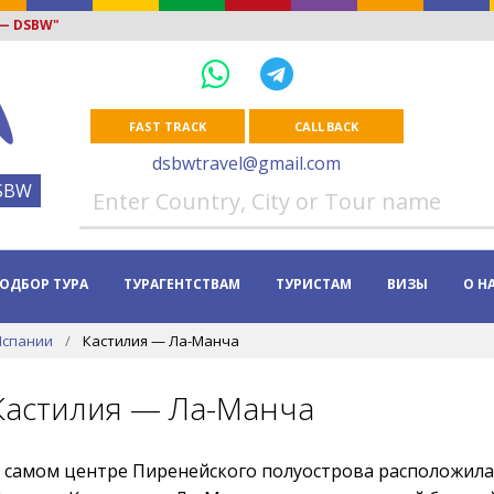
 — DSBW"
FAST TRACK
CALL BACK
dsbwtravel@gmail.com
SBW
ОДБОР ТУРА
ТУРАГЕНТСТВАМ
ТУРИСТАМ
ВИЗЫ
О Н
Испании
Кастилия — Ла-Манча
Кастилия — Ла-Манча
 самом центре Пиренейского полуострова расположила