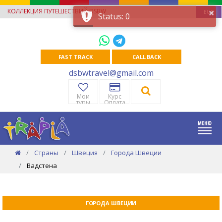
×
КОЛЛЕКЦИЯ ПУТЕШЕСТВИЙ DSBW
EUR
Status: 0
FAST TRACK
CALL BACK
dsbwtravel@gmail.com
Мои
Курс
туры
Оплата
Страны
Швеция
Города Швеции
Вадстена
ГОРОДА ШВЕЦИИ