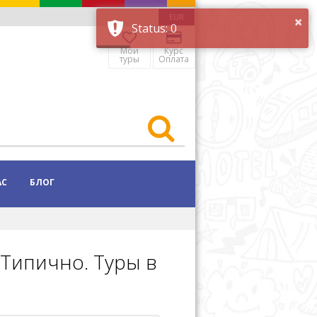
×
EUR
Status: 0
Мои
Курс
туры
Оплата
АС
БЛОГ
 Типично. Туры в