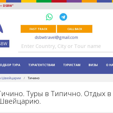
 — DSBW"
FAST TRACK
CALL BACK
dsbwtravel@gmail.com
SBW
ОДБОР ТУРА
ТУРАГЕНТСТВАМ
ТУРИСТАМ
ВИЗЫ
О Н
а Швейцарии
Тичино
Тичино. Туры в Типично. Отдых в
Швейцарию.