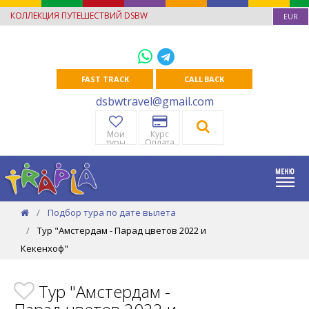
КОЛЛЕКЦИЯ ПУТЕШЕСТВИЙ DSBW
EUR
FAST TRACK
CALL BACK
dsbwtravel@gmail.com
Мои
Курс
туры
Оплата
Подбор тура по дате вылета
Тур "Амстердам - Парад цветов 2022 и
Кекенхоф"
Тур "Амстердам -