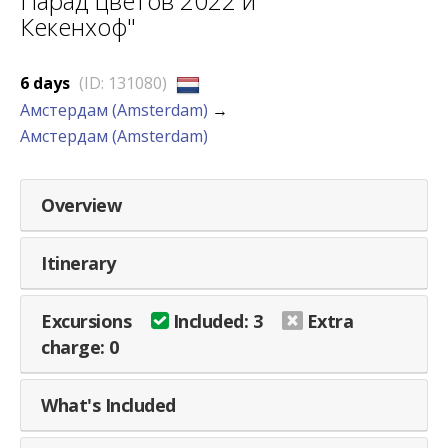
Парад цветов 2022 и
Кекенхоф"
6 days
(ID: 131080)
Амстердам (Amsterdam)
→
Амстердам (Amsterdam)
Overview
Itinerary
Excursions
Included: 3
Extra
charge: 0
What's Included