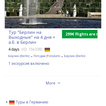
Тур "Берлин на
299€ Flights are not 
Выходные" на 4 дня +
а.б. в Берлин
4 days
(ID: 156338)
Берлин (Berlin)
→
Потсдам (Potsdam)
→
Берлин (Berlin)
1 экскурсия включено
More
Туры в Германию