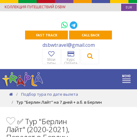
КОЛЛЕКЦИЯ ПУТЕШЕСТВИЙ DSBW
EUR
FAST TRACK
CALL BACK
dsbwtravel@gmail.com
Мои
Курс
туры
Оплата
Подбор тура по дате вылета
Тур "Берлин Лайт" на 7 дней + а.б. в Берлин
✅ Тур "Берлин
Лайт" (2020-2021),