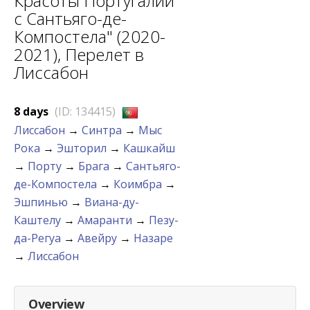
Красоты Португалии
с Сантьяго-де-
Компостела" (2020-
2021), Перелет в
Лиссабон
8 days
(ID: 134415)
Лиссабон
→
Синтра
→
Мыс
Рока
→
Эшторил
→
Кашкайш
→
Порту
→
Брага
→
Сантьяго-
де-Компостела
→
Коимбра
→
Эшпинью
→
Виана-ду-
Каштелу
→
Амаранти
→
Пезу-
да-Регуа
→
Авейру
→
Назаре
→
Лиссабон
Overview