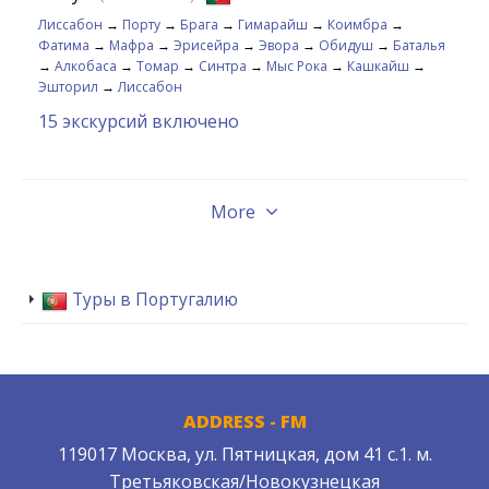
Лиссабон
→
Порту
→
Брага
→
Гимарайш
→
Коимбра
→
Фатима
→
Мафра
→
Эрисейра
→
Эвора
→
Обидуш
→
Баталья
→
Алкобаса
→
Томар
→
Синтра
→
Мыс Рока
→
Кашкайш
→
Эшторил
→
Лиссабон
15 экскурсий включено
More
Туры в Португалию
ADDRESS - FM
119017 Москва, ул. Пятницкая, дом 41 с.1. м.
Третьяковская/Новокузнецкая