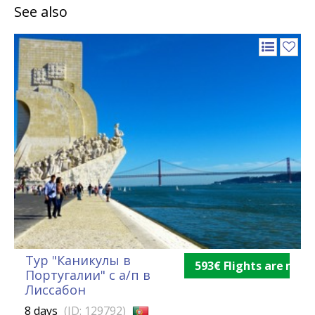
See also
Тур "Каникулы в
593€ Flights are not 
Португалии" с а/п в
Лиссабон
8 days
(ID: 129792)