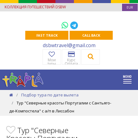
КОЛЛЕКЦИЯ ПУТЕШЕСТВИЙ DSBW
EUR
FAST TRACK
CALL BACK
dsbwtravel@gmail.com
Мои
Курс
туры
Оплата
Подбор тура по дате вылета
Тур "Северные красоты Португалии с Сантьяго-
де-Компостела" с а/п в Лиссабон
Тур "Северные