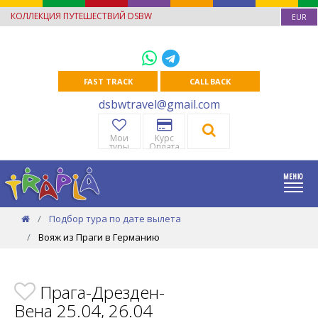
КОЛЛЕКЦИЯ ПУТЕШЕСТВИЙ DSBW
EUR
FAST TRACK
CALL BACK
dsbwtravel@gmail.com
Мои
Курс
туры
Оплата
Подбор тура по дате вылета
Вояж из Праги в Германию
Прага-Дрезден-
Вена 25.04, 26.04