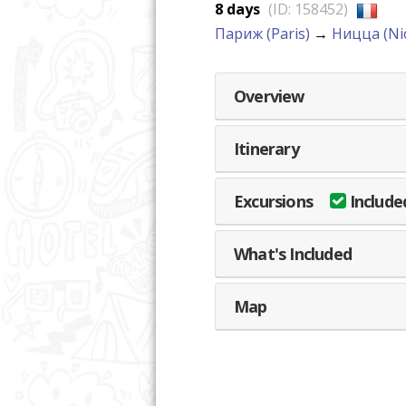
8 days
(ID: 158452)
Париж (Paris)
→
Ницца (Ni
Overview
Itinerary
Excursions
Included
What's Included
Map