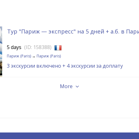
Тур "Париж — экспресс" на 5 дней + а.б. в Пар
5 days
(ID: 158388)
Париж (Paris)
→
Париж (Paris)
3 экскурсии включено
+ 4 экскурсии за доплату
More