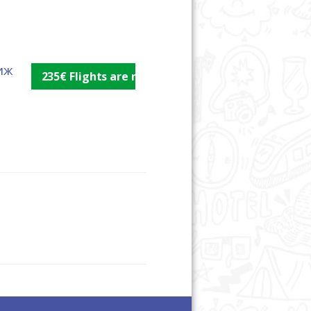
иж
235€ Flights are not included