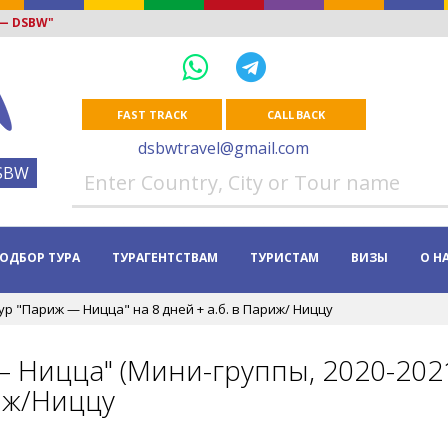
 — DSBW"
FAST TRACK
CALL BACK
dsbwtravel@gmail.com
SBW
ОДБОР ТУРА
ТУРАГЕНТСТВАМ
ТУРИСТАМ
ВИЗЫ
О Н
ур "Париж — Ницца" на 8 дней + а.б. в Париж/ Ниццу
 Ницца" (Мини-группы, 2020-2021
иж/Ниццу