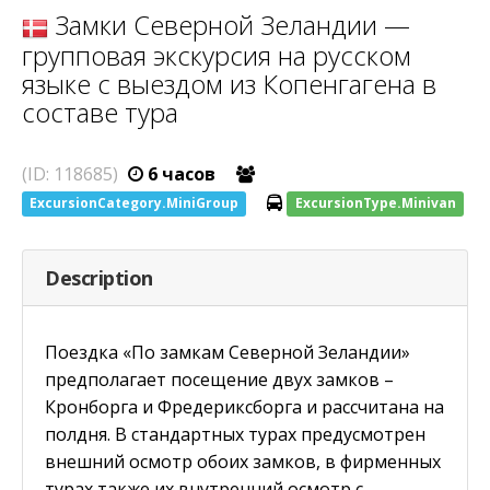
Замки Северной Зеландии —
групповая экскурсия на русском
языке с выездом из Копенгагена в
составе тура
(ID: 118685)
6 часов
ExcursionCategory.MiniGroup
ExcursionType.Minivan
Description
Поездка «По замкам Северной Зеландии»
предполагает посещение двух замков –
Кронборга и Фредериксборга и рассчитана на
полдня. В стандартных турах предусмотрен
внешний осмотр обоих замков, в фирменных
турах также их внутренний осмотр с