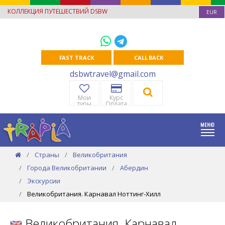
КОЛЛЕКЦИЯ ПУТЕШЕСТВИЙ DSBW
EUR
FAST TRACK
CALL BACK
dsbwtravel@gmail.com
Мои
Курс
туры
Оплата
Страны
Великобритания
Города Великобритании
Абердин
Экскурсии
Великобритания. Карнавал Ноттинг-Хилл
Великобритания. Карнавал