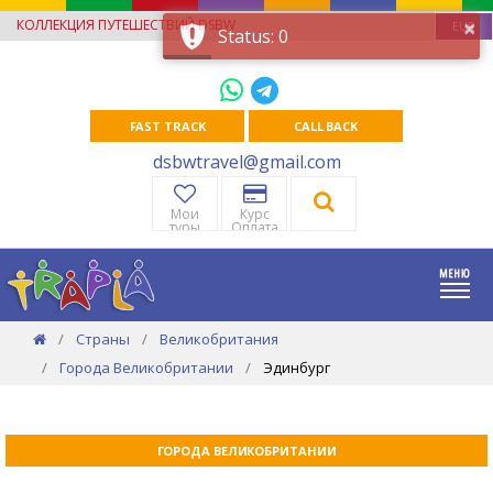
×
КОЛЛЕКЦИЯ ПУТЕШЕСТВИЙ DSBW
EUR
Status: 0
FAST TRACK
CALL BACK
dsbwtravel@gmail.com
Мои
Курс
туры
Оплата
Страны
Великобритания
Города Великобритании
Эдинбург
ГОРОДА ВЕЛИКОБРИТАНИИ