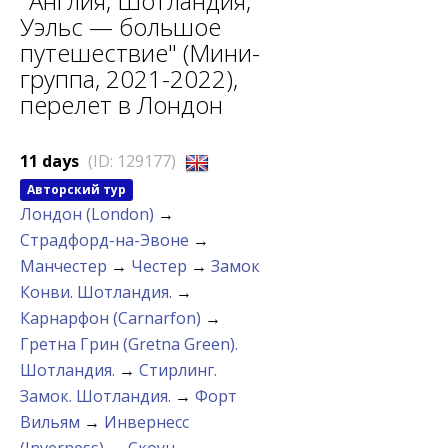
"Англия, Шотландия,
Уэльс — большое
путешествие" (Мини-
группа, 2021-2022),
перелет в Лондон
11 days
(ID: 129177)
Авторский тур
Лондон (London)
→
Страдфорд-на-Эвоне
→
Манчестер
→
Честер
→
Замок
Конви. Шотландия.
→
Карнарфон (Carnarfon)
→
Гретна Грин (Gretna Green).
Шотландия.
→
Стирлинг.
Замок. Шотландия.
→
Форт
Вильям
→
Инвернесс
(Inverness)
→
Скоун
→