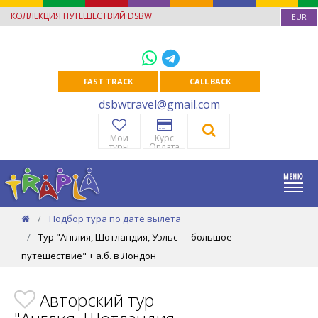
КОЛЛЕКЦИЯ ПУТЕШЕСТВИЙ DSBW
EUR
FAST TRACK
CALL BACK
dsbwtravel@gmail.com
Мои
Курс
туры
Оплата
Подбор тура по дате вылета
Тур "Англия, Шотландия, Уэльс — большое
путешествие" + а.б. в Лондон
Авторский тур