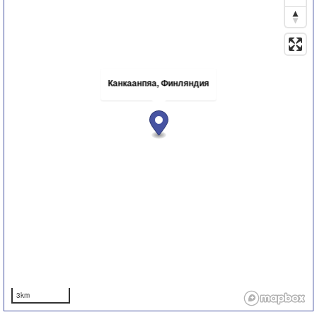
Канкаанпяа, Финляндия
3km