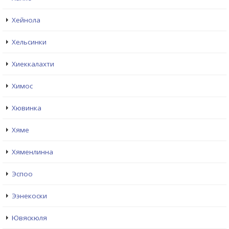
Хейнола
Хельсинки
Хиеккалахти
Химос
Хювинка
Хяме
Хяменлинна
Эспоо
Ээнекоски
Ювяскюля