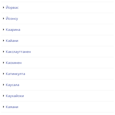
Йорвас
Йоэнсу
Каарина
Кайани
Какслауттанен
Каскинен
Катинкулта
Каусала
Каухайоки
Каяани