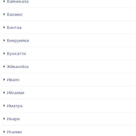
Вайникала
Валамо
Вантаа
Виерумяки
Вуокатти
Жйваскйла
Ивало
Ийсалми
Иматра
Инари
Исалми