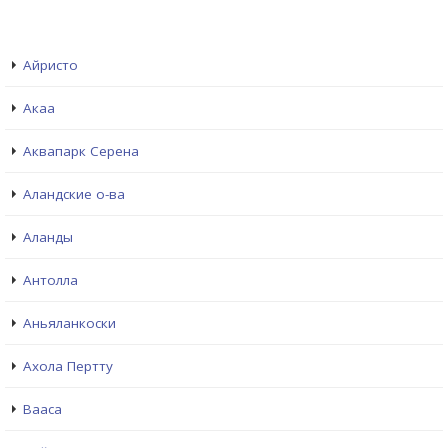
Айристо
Акаа
Аквапарк Серена
Аландские о-ва
Аланды
Антолла
Аньяланкоски
Ахола Пертту
Вааса