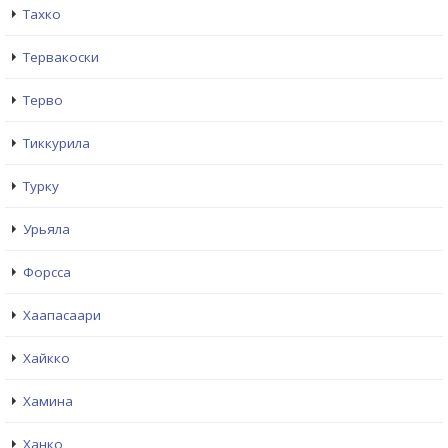
Тахко
Тервакоски
Терво
Тиккурила
Турку
Урьяла
Форсса
Хаапасаари
Хайкко
Хамина
Ханко