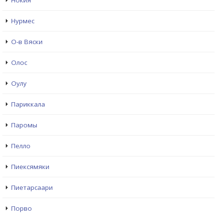
Нокия
Нурмес
О-в Вяски
Олос
Оулу
Париккала
Паромы
Пелло
Пиексямяки
Пиетарсаари
Порво