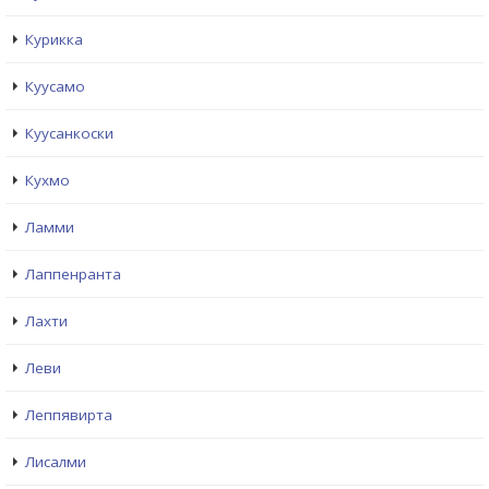
Курикка
Куусамо
Куусанкоски
Кухмо
Ламми
Лаппенранта
Лахти
Леви
Леппявирта
Лисалми