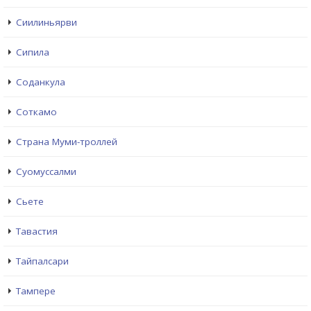
Сиилиньярви
Сипила
Соданкула
Соткамо
Страна Муми-троллей
Суомуссалми
Сьете
Тавастия
Тайпалсари
Тампере