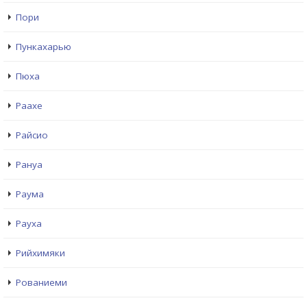
Пори
Пункахарью
Пюха
Раахе
Райсио
Рануа
Раума
Рауха
Рийхимяки
Рованиеми