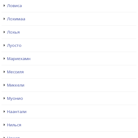
Ловиса
Лохимаа
Лохья
Луосто
Мариехамн
Мессиля
Миккели
Муонио
Наантали
Нилься