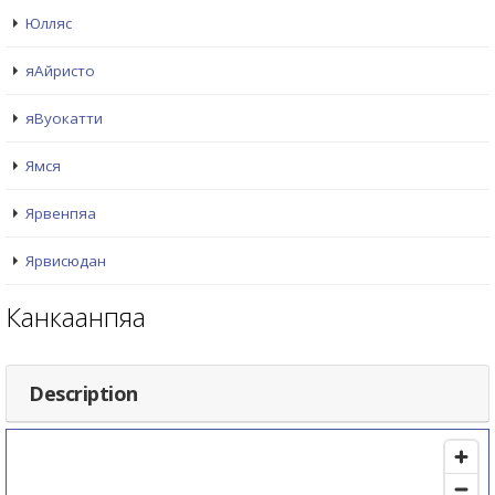
Юлляс
яАйристо
яВуокатти
Ямся
Ярвенпяа
Ярвисюдан
Канкаанпяа
Description