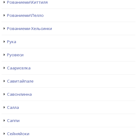
Рованиеми\Киттиля
Рованиеми\Пелло
Рованиеми-Хельсинки
Рука
Руовеси
Саариселка
Савитайпале
Савонлинна
Салла
Саппи
Сейняйоки