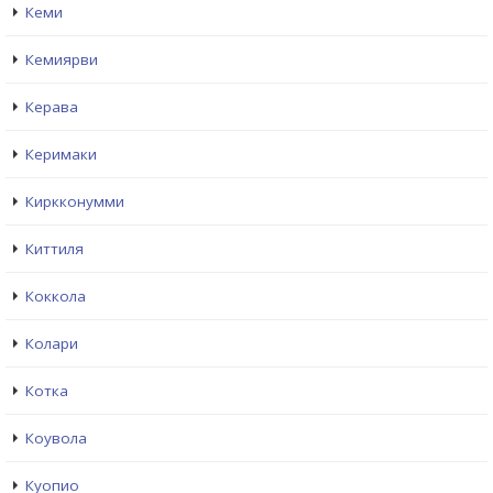
Кеми
Кемиярви
Керава
Керимаки
Киркконумми
Киттиля
Коккола
Колари
Котка
Коувола
Куопио