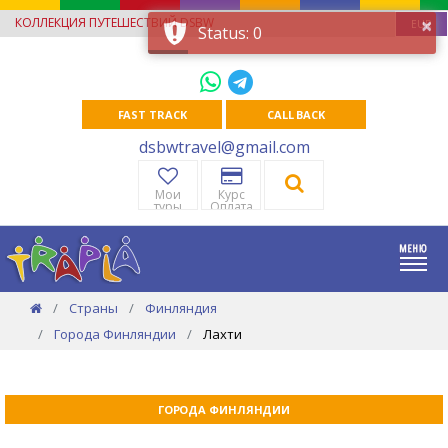
×
КОЛЛЕКЦИЯ ПУТЕШЕСТВИЙ DSBW
EUR
Status: 0
FAST TRACK
CALL BACK
dsbwtravel@gmail.com
Мои
Курс
туры
Оплата
Страны
Финляндия
Города Финляндии
Лахти
ГОРОДА ФИНЛЯНДИИ