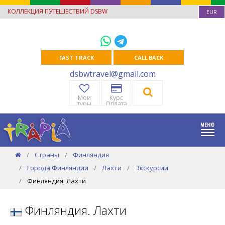
КОЛЛЕКЦИЯ ПУТЕШЕСТВИЙ DSBW
EUR
FAST TRACK
CALL BACK
dsbwtravel@gmail.com
Мои
Курс
туры
Оплата
Страны
Финляндия
Города Финляндии
Лахти
Экскурсии
Финляндия. Лахти
Финляндия. Лахти