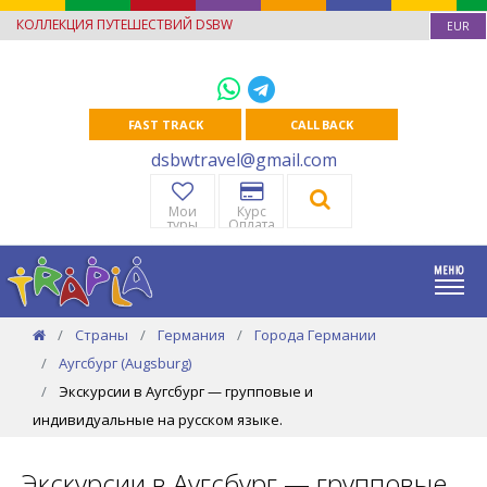
КОЛЛЕКЦИЯ ПУТЕШЕСТВИЙ DSBW
EUR
FAST TRACK
CALL BACK
dsbwtravel@gmail.com
Мои
Курс
туры
Оплата
Страны
Германия
Города Германии
Аугсбург (Augsburg)
Экскурсии в Аугсбург — групповые и
индивидуальные на русском языке.
Экскурсии в Аугсбург — групповые