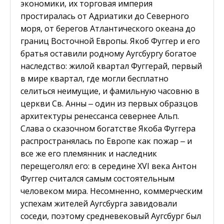
экономики, их торговая империя
простиралась от Адриатики до Северного
моря, от берегов Атлантического океана до
границ Восточной Европы. Якоб Фуггер и его
братья оставили родному Аугсбургу богатое
наследство: жилой квартал Фуггерай, первый
в мире квартал, где могли бесплатно
селиться неимущие, и фамильную часовню в
церкви Св. Анны ‒ один из первых образцов
архитектуры ренессанса севернее Альп.
Слава о сказочном богатстве Якоба Фуггера
распространялась по Европе как пожар ‒ и
все же его племянник и наследник
перещеголял его: в середине XVI века Антон
Фуггер считался самым состоятельным
человеком мира. Несомненно, коммерческим
успехам жителей Аугсбурга завидовали
соседи, поэтому средневековый Аугсбург был