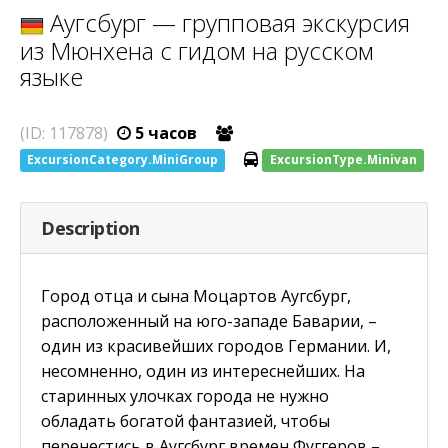
Аугсбург — групповая экскурсия
из Мюнхена с гидом на русском
языке
(ID: 117878)
5 часов
ExcursionCategory.MiniGroup
ExcursionType.Minivan
Description
Город отца и сына Моцартов Аугсбург,
расположенный на юго-западе Баварии, –
один из красивейших городов Германии. И,
несомненно, один из интереснейших. На
старинных улочках города не нужно
обладать богатой фантазией, чтобы
перенестись в Аугсбург времен Фуггеров –