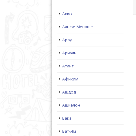
Акко
Альфе Менаше
Арад
Ариэль
Атлит
Афиким
Ашдод
Ашкелон
Бака
Бат-Ям