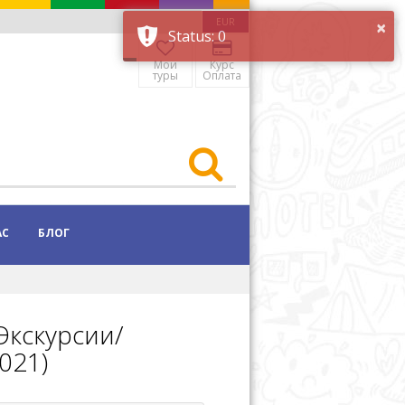
EUR
Мои
Курс
туры
Оплата
АС
БЛОГ
Экскурсии/
021)