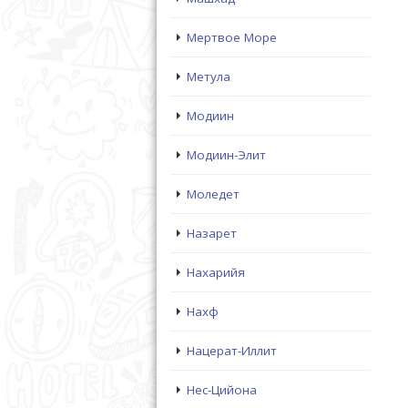
Мертвое Море
Метула
Модиин
Модиин-Элит
Моледет
Назарет
Нахарийя
Нахф
Нацерат-Иллит
Нес-Цийона