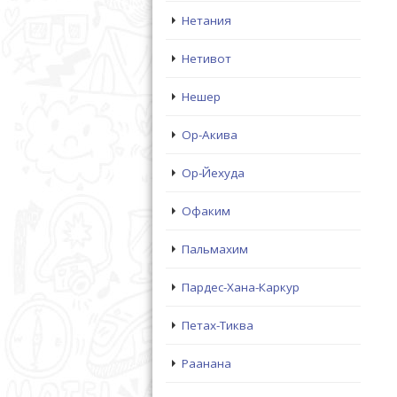
Нетания
Нетивот
Нешер
Ор-Акива
Ор-Йехуда
Офаким
Пальмахим
Пардес-Хана-Каркур
Петах-Тиква
Раанана