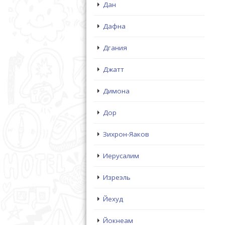
Дан
Дафна
Дгания
Джатт
Димона
Дор
Зихрон-Яаков
Иерусалим
Изреэль
Йехуд
Йокнеам