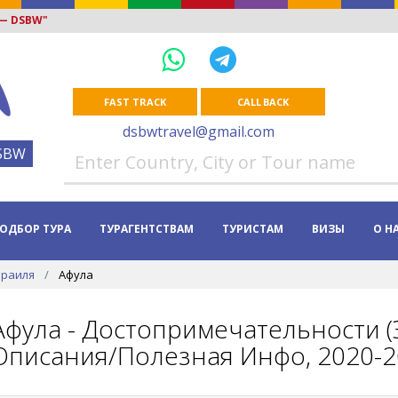
 — DSBW"
FAST TRACK
CALL BACK
dsbwtravel@gmail.com
SBW
ОДБОР ТУРА
ТУРАГЕНТСТВАМ
ТУРИСТАМ
ВИЗЫ
О Н
зраиля
Афула
Афула - Достопримечательности (
Описания/Полезная Инфо, 2020-2