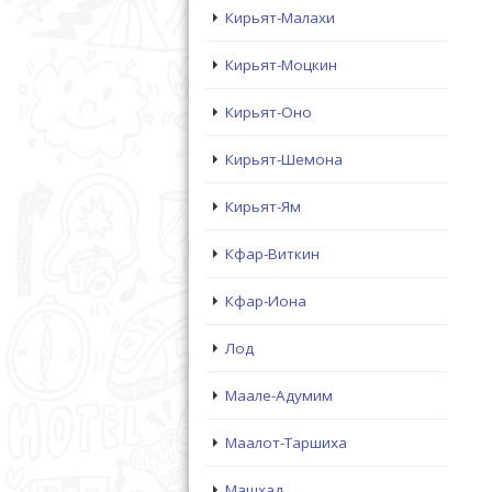
Кирьят-Малахи
Кирьят-Моцкин
Кирьят-Оно
Кирьят-Шемона
Кирьят-Ям
Кфар-Виткин
Кфар-Иона
Лод
Маале-Адумим
Маалот-Таршиха
Машхад