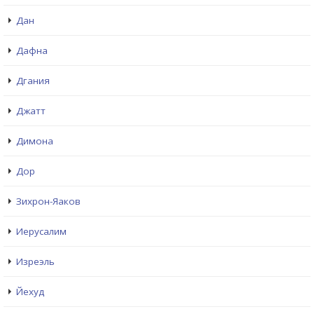
Дан
Дафна
Дгания
Джатт
Димона
Дор
Зихрон-Яаков
Иерусалим
Изреэль
Йехуд