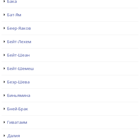
Бака
Бат-Ям
Беер-Яаков
Бейт-Лехем
Бейт-Шеан
Бейт-Шемеш
Беэр-Шева
Биньямина
Бней-Брак
Гиватаим
Далия