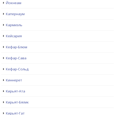
Йокнеам
Капернаум
Кармиэль
Кейсария
Кефар-Блюм
Кефар-Сава
Кефар-Сольд
Киннерет
Кирьят-Ата
Кирьят-Бялик
Кирьят-Гат