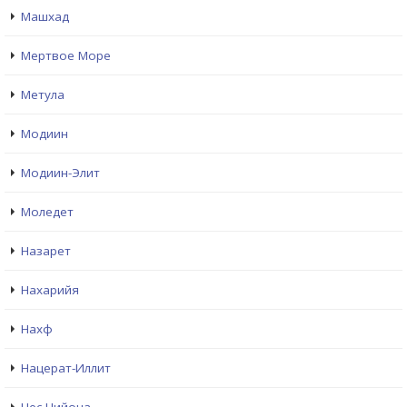
Машхад
Мертвое Море
Метула
Модиин
Модиин-Элит
Моледет
Назарет
Нахарийя
Нахф
Нацерат-Иллит