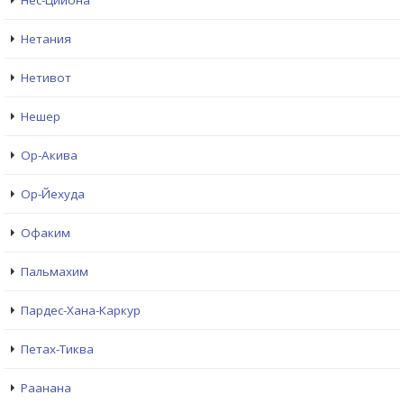
Нес-Цийона
Нетания
Нетивот
Нешер
Ор-Акива
Ор-Йехуда
Офаким
Пальмахим
Пардес-Хана-Каркур
Петах-Тиква
Раанана