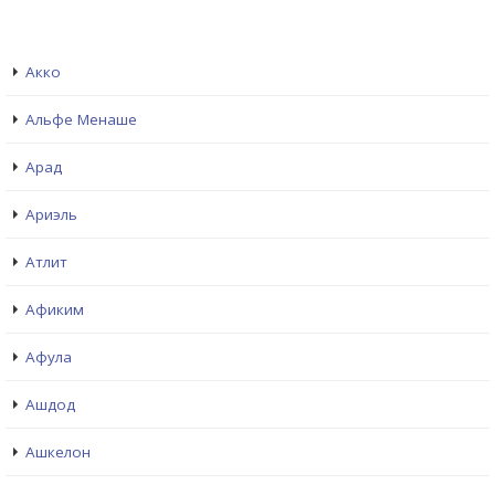
Акко
Альфе Менаше
Арад
Ариэль
Атлит
Афиким
Афула
Ашдод
Ашкелон