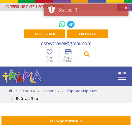
×
КОЛЛЕКЦИЯ ПУТЕШЕСТВИЙ DSBW
EUR
Status: 0
FAST TRACK
CALL BACK
dsbwtravel@gmail.com
Мои
Курс
туры
Оплата
Страны
Израиль
Города Израиля
Бейтар-Элит
ГОРОДА ИЗРАИЛЯ