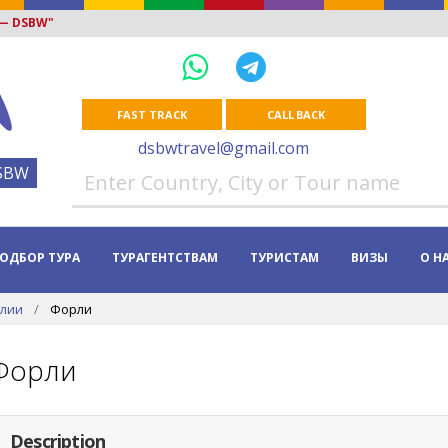
 — DSBW"
FAST TRACK
CALL BACK
dsbwtravel@gmail.com
SBW
ОДБОР ТУРА
ТУРАГЕНТСТВАМ
ТУРИСТАМ
ВИЗЫ
О Н
алии
Форли
Форли
Description