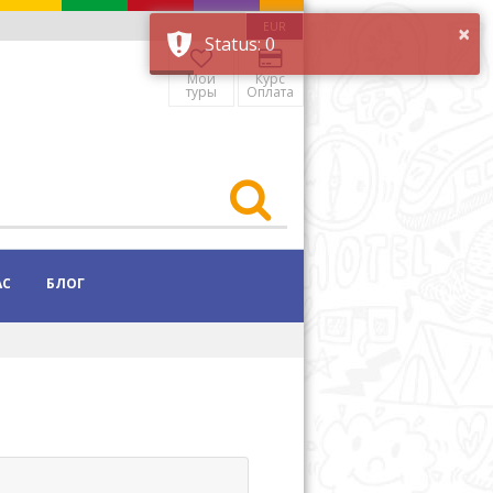
×
EUR
Status: 0
Мои
Курс
туры
Оплата
АС
БЛОГ