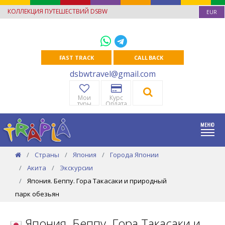
КОЛЛЕКЦИЯ ПУТЕШЕСТВИЙ DSBW
EUR
FAST TRACK
CALL BACK
dsbwtravel@gmail.com
Мои
Курс
туры
Оплата
Страны
Япония
Города Японии
Акита
Экскурсии
Япония. Беппу. Гора Такасаки и природный
парк обезьян
Япония. Беппу. Гора Такасаки и