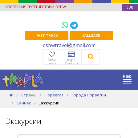
КОЛЛЕКЦИЯ ПУТЕШЕСТВИЙ DSBW
EUR
FAST TRACK
CALL BACK
dsbwtravel@gmail.com
Мои
Курс
туры
Оплата
Страны
Норвегия
Города Норвегии
Саннес
Экскурсии
Экскурсии