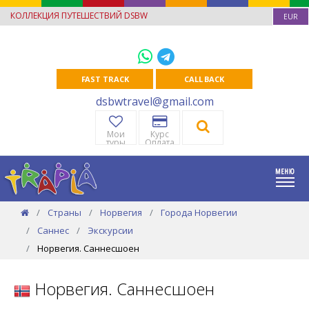
КОЛЛЕКЦИЯ ПУТЕШЕСТВИЙ DSBW
EUR
FAST TRACK
CALL BACK
dsbwtravel@gmail.com
Мои
Курс
туры
Оплата
Страны
Норвегия
Города Норвегии
Саннес
Экскурсии
Норвегия. Саннесшоен
Норвегия. Саннесшоен