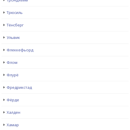
Трондхейм
Трюсиль
Тёнсберг
Ульвик
Флеккефьорд
Флом
Флурё
Фредрикстад
Фёрде
Халден
Хамар