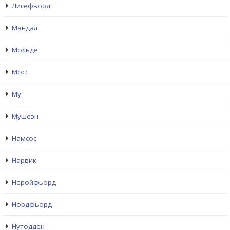
Лисефьорд
Мандал
Мольде
Мосс
Му
Мушёэн
Намсос
Нарвик
Неройфьорд
Нордфьорд
Нутодден