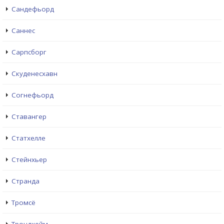
Сандефьорд
Саннес
Сарпсборг
Скуденесхавн
Согнефьорд
Ставангер
Статхелле
Стейнхьер
Странда
Тромсё