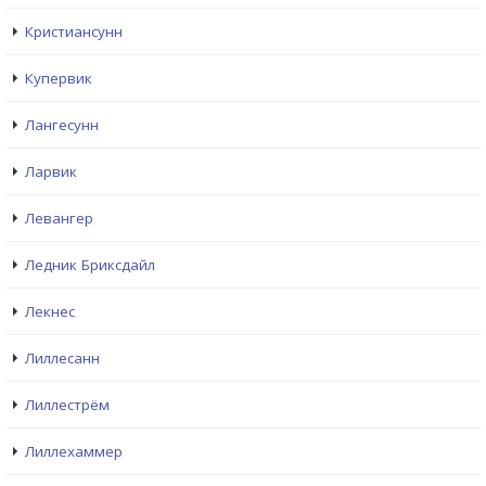
Кристиансунн
Купервик
Лангесунн
Ларвик
Левангер
Ледник Бриксдайл
Лекнес
Лиллесанн
Лиллестрём
Лиллехаммер