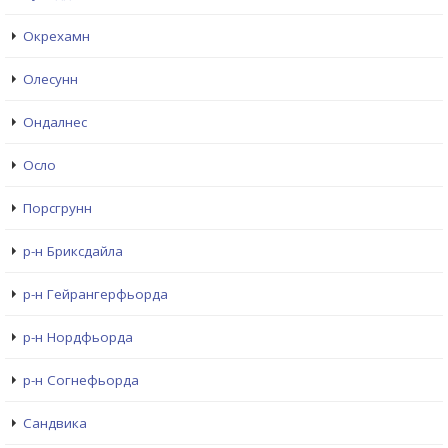
Окрехамн
Олесунн
Ондалнес
Осло
Порсгрунн
р-н Бриксдайла
р-н Гейрангерфьорда
р-н Нордфьорда
р-н Согнефьорда
Сандвика