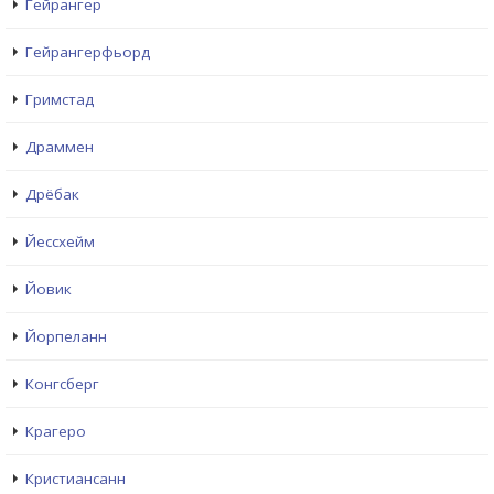
Гейрангер
Гейрангерфьорд
Гримстад
Драммен
Дрёбак
Йессхейм
Йовик
Йорпеланн
Конгсберг
Крагеро
Кристиансанн