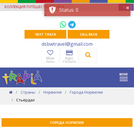
×
КОЛЛЕКЦИЯ ПУТЕШЕСТВИЙ DSBW
EUR
Status: 0
FAST TRACK
CALL BACK
dsbwtravel@gmail.com
Мои
Курс
туры
Оплата
Страны
Норвегия
Города Норвегии
Стьёрдал
ГОРОДА НОРВЕГИИ