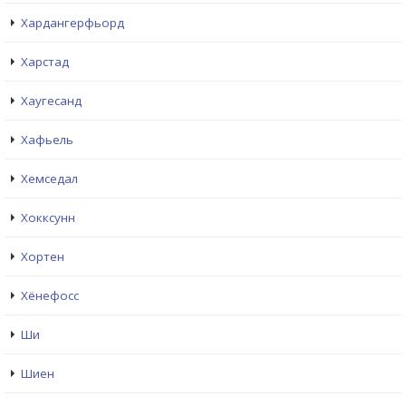
Хардангерфьорд
Харстад
Хаугесанд
Хафьель
Хемседал
Хокксунн
Хортен
Хёнефосс
Ши
Шиен