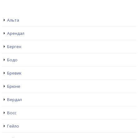
Альта
Арендал
Берген
Бодо
Бревик
Брюне
Вердал
Восс
Гейло