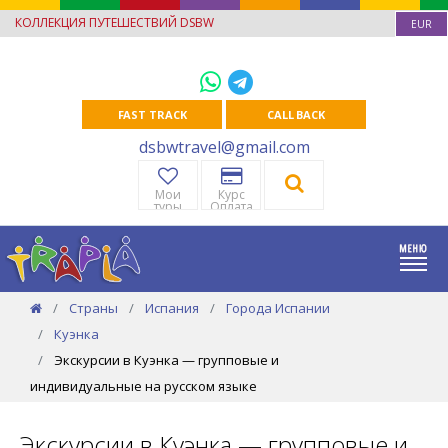
КОЛЛЕКЦИЯ ПУТЕШЕСТВИЙ DSBW
EUR
FAST TRACK
CALL BACK
dsbwtravel@gmail.com
Мои
Курс
туры
Оплата
Страны
Испания
Города Испании
Куэнка
Экскурсии в Куэнка — групповые и
индивидуальные на русском языке
Экскурсии в Куэнка — групповые и