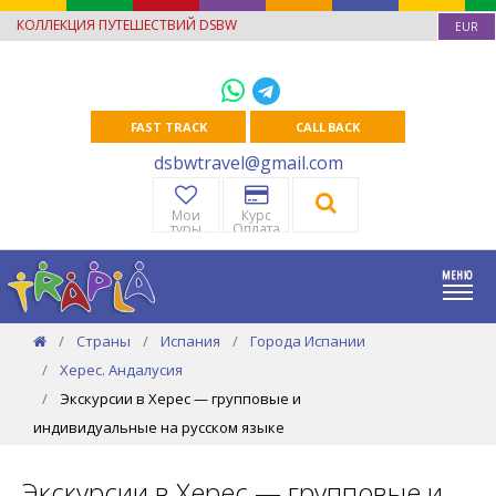
КОЛЛЕКЦИЯ ПУТЕШЕСТВИЙ DSBW
EUR
FAST TRACK
CALL BACK
dsbwtravel@gmail.com
Мои
Курс
туры
Оплата
Страны
Испания
Города Испании
Херес. Андалусия
Экскурсии в Херес — групповые и
индивидуальные на русском языке
Экскурсии в Херес — групповые и