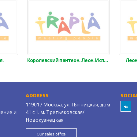
я.
Королевский пантеон. Леон. Испания.
Леон
ADDRESS
SOCIA
119017 Москва, ул. Пятницкая, дом
ение и
41 с.1. м. Третьяковская/
Новокузнецкая
Our sales office