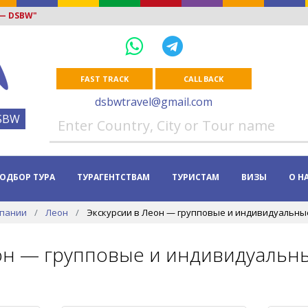
 — DSBW"
FAST TRACK
CALL BACK
dsbwtravel@gmail.com
SBW
ОДБОР ТУРА
ТУРАГЕНТСТВАМ
ТУРИСТАМ
ВИЗЫ
О Н
спании
Леон
Экскурсии в Леон — групповые и индивидуальные
он — групповые и индивидуальны