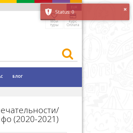
×
EUR
Status: 0
Мои
Курс
туры
Оплата
АС
БЛОГ
мечательности/
фо (2020-2021)