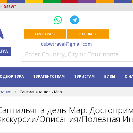
 — DSBW"
FAST TRACK
CALL BACK
dsbwtravel@gmail.com
SBW
ОДБОР ТУРА
ТУРАГЕНТСТВАМ
ТУРИСТАМ
ВИЗЫ
О Н
спании
Сантильяна-дель-Мар
Сантильяна-дель-Мар: Достопри
Экскурсии/Описания/Полезная Ин