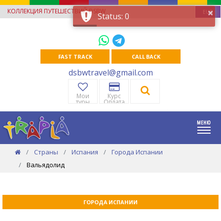
×
КОЛЛЕКЦИЯ ПУТЕШЕСТВИЙ DSBW
EUR
Status: 0
FAST TRACK
CALL BACK
dsbwtravel@gmail.com
Мои
Курс
туры
Оплата
Страны
Испания
Города Испании
Вальядолид
ГОРОДА ИСПАНИИ