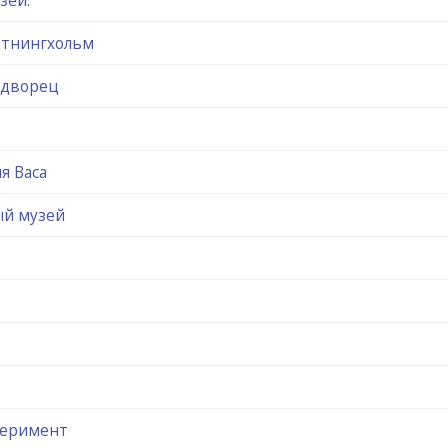
ттнингхольм
 дворец
я Васа
ый музей
перимент