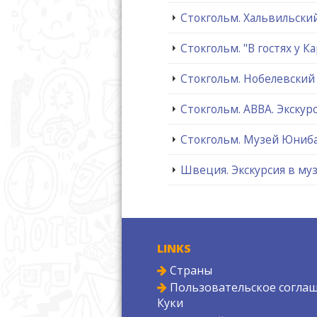
Стокгольм. Хальвильски
Стокгольм. "В гостях у К
Стокгольм. Нобелевский 
Стокгольм. ABBA. Экскур
Стокгольм. Музей Юниб
Швеция. Экскурсия в муз
LINKS
Страны
Пользовательское соглаш
Куки