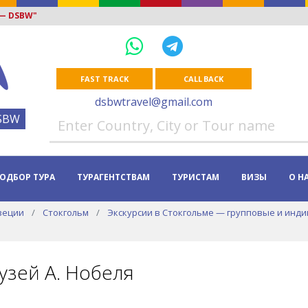
 — DSBW"
FAST TRACK
CALL BACK
dsbwtravel@gmail.com
SBW
ОДБОР ТУРА
ТУРАГЕНТСТВАМ
ТУРИСТАМ
ВИЗЫ
О Н
веции
Стокгольм
Экскурсии в Стокгольме — групповые и инди
узей А. Нобеля