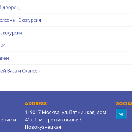
й дворец
арлсона". Экскурсия
экскурсия
сия
акен
ей Васа и Скансен
ADDRESS
SOCIA
119017 Москва, ул. Пятницкая, дом
ение и
41 с.1. м. Третьяковская/
Новокузнецкая