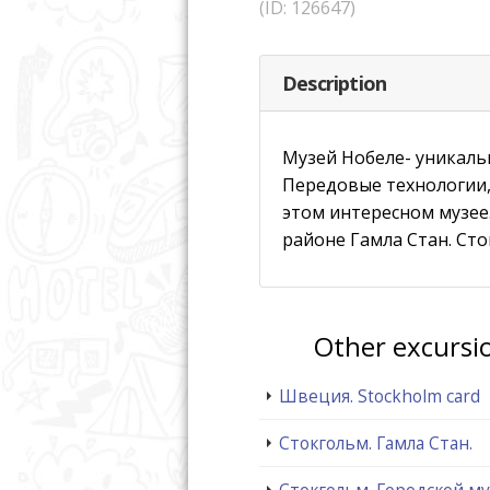
(ID: 126647)
Description
Музей Нобеле- уникаль
Передовые технологии,
этом интересном музее.
районе Гамла Стан. Сто
Other excursi
Швеция. Stockholm card
Стокгольм. Гамла Стан.
Стокгольм. Городской му