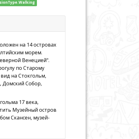
sionType.Walking
положен на 14 островах
алтийским морем.
Северной Венецией".
рогулу по Старому
 вид на Стокгольм,
, Домский Собор,
гольма 17 века,
етить Музейный остров
бом Скансен, музей-