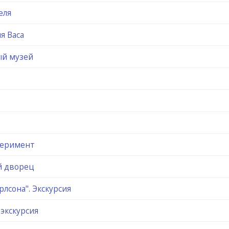
еля
я Васа
ый музей
перимент
й дворец
арлсона". Экскурсия
экскурсия