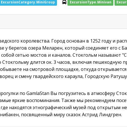
ExcursionCategory.MiniGroup
ExcursionType.Minivan
Excur
едского королевства. Город основан в 1252 году и рас
ве у берегов озера Меларен, который соединяет его с Б
 собой сетью мостов и каналов. Стокгольм называют "
о Стокгольму длится ок. 3 часов, включая пешеходную п
 побываете на смотровой площадке, откуда открывается
ворец и смену гвардейского караула, Городскую Ратушу
рогулки по GamlaStan Вы погрузитесь в атмосферу Сток
 самые яркие воспоминания. Также мы рекомендуем пос
 где находятся этнографический музей под открытым не
Юнибакен, посвященный миру сказок Астрид Линдгрен.