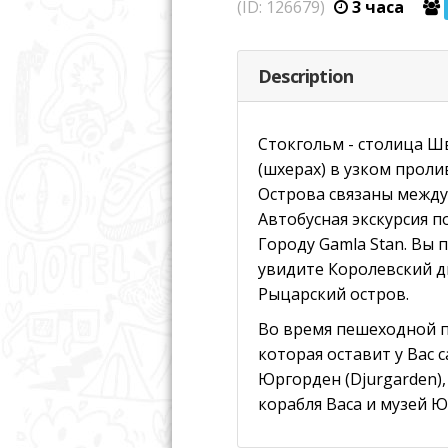
(ID: 126679)
3 часа
Description
Стокгольм - столица Шв
(шхерах) в узком проли
Острова связаны между
Автобусная экскурсия п
Городу Gamla Stan. Вы
увидите Королевский д
Рыцарский остров.
Во время пешеходной п
которая оставит у Вас
Юргорден (Djurgarden),
корабля Васа и музей 