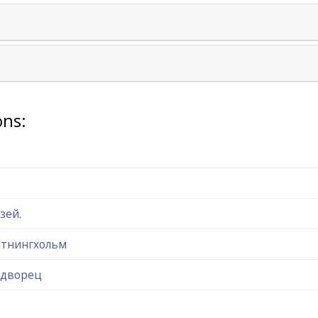
ons:
зей.
ттнингхольм
 дворец