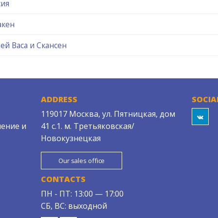
сия
акен
ей Васа и Скансен
ADDRESS
SOCIA
119017 Москва, ул. Пятницкая, дом
ение и
41 с.1. м. Третьяковская/
Новокузнецкая
Our sales office
CONTACTS
ПН - ПТ: 13:00 — 17:00
СБ, ВС: выходной