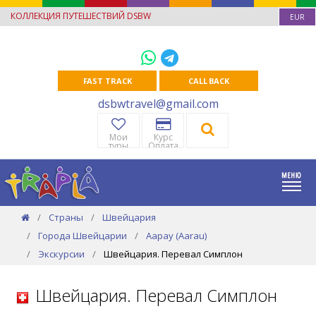
КОЛЛЕКЦИЯ ПУТЕШЕСТВИЙ DSBW
EUR
FAST TRACK
CALL BACK
dsbwtravel@gmail.com
Мои
Курс
туры
Оплата
Страны
Швейцария
Города Швейцарии
Аарау (Aarau)
Экскурсии
Швейцария. Перевал Симплон
Швейцария. Перевал Симплон