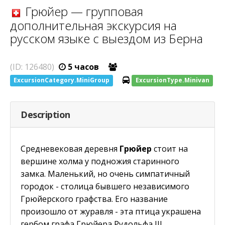
Грюйер — групповая
дополнительная экскурсия на
русском языке с выездом из Берна
(ID: 126480)
5 часов
ExcursionCategory.MiniGroup
ExcursionType.Minivan
Description
Средневековая деревня
Грюйер
стоит на
вершине холма у подножия старинного
замка. Маленький, но очень симпатичный
городок - столица бывшего независимого
Грюйерского графства. Его название
произошло от журавля - эта птица украшена
гербом графа Грюйера Рудольфа III.