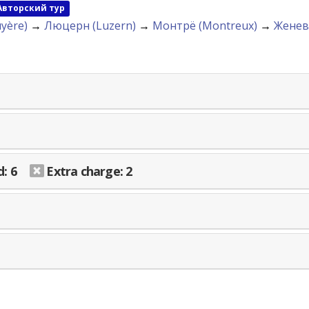
Авторский тур
yère)
→
Люцерн (Luzern)
→
Монтрё (Montreux)
→
Женев
: 6
Extra charge: 2