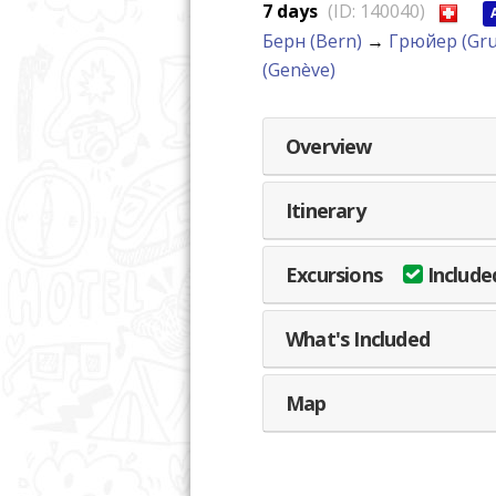
7 days
(ID: 140040)
Берн (Bern)
→
Грюйер (Gru
(Genève)
Overview
Itinerary
Excursions
Included
What's Included
Map