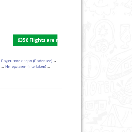
935€ Flights are not included
→
Боденское озеро (Bodensee)
→
→
Интерлакен (Interlaken)
→