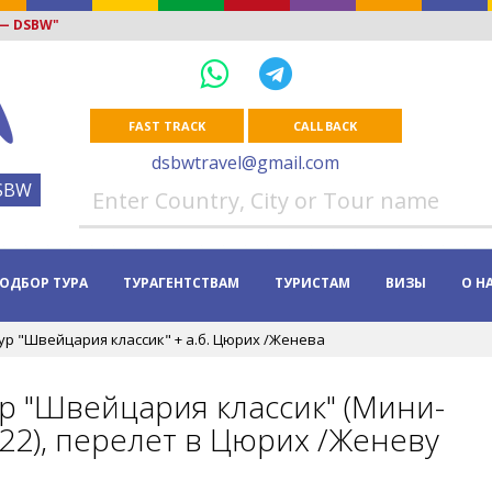
 — DSBW"
FAST TRACK
CALL BACK
dsbwtravel@gmail.com
SBW
ОДБОР ТУРА
ТУРАГЕНТСТВАМ
ТУРИСТАМ
ВИЗЫ
О Н
ур "Швейцария классик" + а.б. Цюрих /Женева
р "Швейцария классик" (Мини-
022), перелет в Цюрих /Женеву