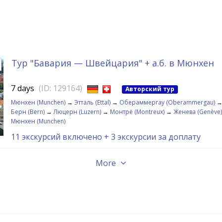
Тур "Бавария — Швейцария" + а.б. в Мюнхен
7 days
(ID: 129164)
Авторский тур
Мюнхен (Munchen)
→
Этталь (Ettal)
→
Обераммергау (Oberammergau)
Берн (Bern)
→
Люцерн (Luzern)
→
Монтрё (Montreux)
→
Женева (Genève)
Мюнхен (Munchen)
11 экскурсий включено
+ 3 экскурсии за доплату
More