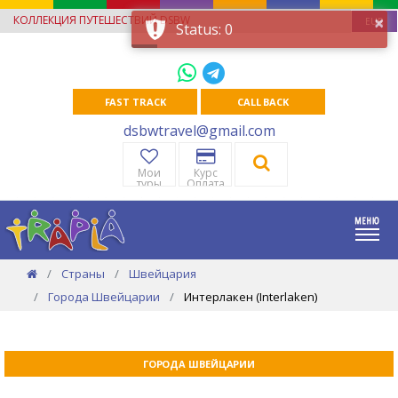
×
КОЛЛЕКЦИЯ ПУТЕШЕСТВИЙ DSBW
EUR
Status: 0
FAST TRACK
CALL BACK
dsbwtravel@gmail.com
Мои
Курс
туры
Оплата
Страны
Швейцария
Города Швейцарии
Интерлакен (Interlaken)
ГОРОДА ШВЕЙЦАРИИ